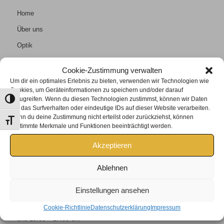
Home
Über uns
Optik
Kontaktlinsen
Cookie-Zustimmung verwalten
Hören
Um dir ein optimales Erlebnis zu bieten, verwenden wir Technologien wie
Cookies, um Geräteinformationen zu speichern und/oder darauf
Kontakt
zuzugreifen. Wenn du diesen Technologien zustimmst, können wir Daten
Umschalten auf hohe Kontraste
wie das Surfverhalten oder eindeutige IDs auf dieser Website verarbeiten.
Wenn du deine Zustimmung nicht erteilst oder zurückziehst, können
Schrift vergrößern
bestimmte Merkmale und Funktionen beeinträchtigt werden.
Akzeptieren
KONTAKT
Tel +43 2685/6401
Ablehnen
lederer@rusteroptik.at
Einstellungen ansehen
Öffnungszeiten:
Cookie-Richtlinie
Datenschutzerklärung
Impressum
Mo, Di, Mi, Fr: 9:00 – 13:00 Uhr
und 15:00 – 17:00 Uhr