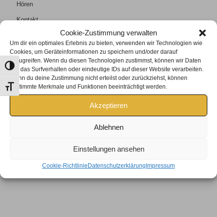
Hören
Kontakt
Cookie-Zustimmung verwalten
Um dir ein optimales Erlebnis zu bieten, verwenden wir Technologien wie
Cookies, um Geräteinformationen zu speichern und/oder darauf
zuzugreifen. Wenn du diesen Technologien zustimmst, können wir Daten
Umschalten auf hohe Kontraste
wie das Surfverhalten oder eindeutige IDs auf dieser Website verarbeiten.
KONTAKT
Wenn du deine Zustimmung nicht erteilst oder zurückziehst, können
bestimmte Merkmale und Funktionen beeinträchtigt werden.
Schrift vergrößern
Tel +43 2685/6401
Akzeptieren
lederer@rusteroptik.at
Öffnungszeiten:
Ablehnen
Mo, Di, Mi, Fr: 9:00 – 13:00 Uhr
und 15:00 – 17:00 Uhr
Einstellungen ansehen
Do: 9:00 – 12:00 Uhr
Cookie-Richtlinie
Datenschutzerklärung
Impressum
Samstag nach Terminvereinbarung