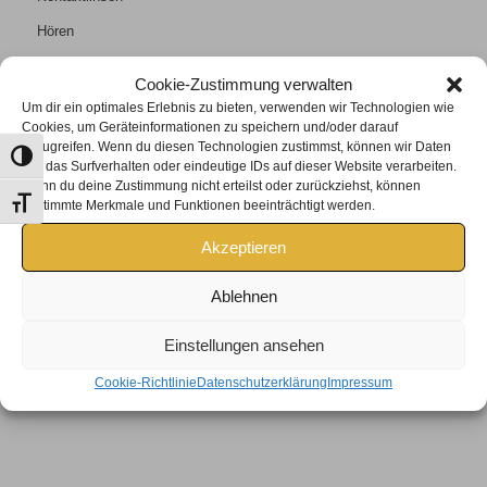
Hören
Kontakt
Cookie-Zustimmung verwalten
Um dir ein optimales Erlebnis zu bieten, verwenden wir Technologien wie
Cookies, um Geräteinformationen zu speichern und/oder darauf
zuzugreifen. Wenn du diesen Technologien zustimmst, können wir Daten
Umschalten auf hohe Kontraste
wie das Surfverhalten oder eindeutige IDs auf dieser Website verarbeiten.
Wenn du deine Zustimmung nicht erteilst oder zurückziehst, können
KONTAKT
Schrift vergrößern
bestimmte Merkmale und Funktionen beeinträchtigt werden.
Tel +43 2685/6401
Akzeptieren
lederer@rusteroptik.at
Öffnungszeiten:
Ablehnen
Mo, Di, Mi, Fr: 9:00 – 13:00 Uhr
und 15:00 – 17:00 Uhr
Einstellungen ansehen
Do: 9:00 – 12:00 Uhr
Cookie-Richtlinie
Datenschutzerklärung
Impressum
Samstag nach Terminvereinbarung