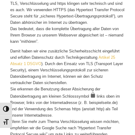
TLS, Verschlüsselung und https klingen sehr technisch und sind
es auch. Wir verwenden HTTPS (das Hypertext Transfer Protocol
Secure steht für „sicheres Hypertext-Übertragungsprotokoll“), um
Daten abhörsicher im Internet zu übertragen.
Das bedeutet, dass die komplette Übertragung aller Daten von
Ihrem Browser zu unserem Webserver abgesichert ist – niemand
kann “mithören”.
Damit haben wir eine zusätzliche Sicherheitsschicht eingeführt
und erfüllen Datenschutz durch Technikgestaltung
Artikel 25
Absatz 1 DSGVO
). Durch den Einsatz von TLS (Transport Layer
Security), einem Verschlüsselungsprotokoll zur sicheren
Datenübertragung im Internet, können wir den Schutz
vertraulicher Daten sicherstellen.
Sie erkennen die Benutzung dieser Absicherung der
Datenübertragung am kleinen Schlosssymbol
links oben im
Browser, links von der Internetadresse (z. B. beispielseite.de)
und der Verwendung des Schemas https (anstatt http) als Teil
Umschalten auf hohe Kontraste
unserer Internetadresse.
Wenn Sie mehr zum Thema Verschlüsselung wissen möchten,
Schrift vergrößern
empfehlen wir die Google Suche nach “Hypertext Transfer
Protocol Secure wiki” um gute Links zu weiterführenden