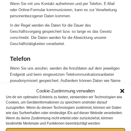
Wenn Sie mit uns Kontakt aufnehmen und per Telefon, E-Mail
oder Online-Formular kommunizieren, kann es zur Verarbeitung
personenbezogener Daten kommen.
In der Regel werden die Daten für die Dauer des
Geschäftsvorgang gespeichert bzw. so lange es das Gesetz
vorschreibt. Die Daten werden für die Abwicklung unserer
Geschäftstätigkeiten verarbeitet.
Telefon
Wenn Sie uns anrufen, werden die Anrufdaten auf dem jeweiligen
Endgerät und beim eingesetzten Telekommunikationsanbieter
pseudonymisiert gespeichert. Außerdem können Daten wie Name
und Telefonnummer im Anschluss per E-Mail versendet und zur
Cookie-Zustimmung verwalten
Anfragebeantwortung gespeichert werden. Die Daten werden
Um dir ein optimales Erlebnis zu bieten, verwenden wir Technologien wie
gelöscht, sobald der Geschäftsfall beendet wurde und es
Cookies, um Geräteinformationen zu speichern und/oder darauf
gesetzliche Vorgaben erlauben.
zuzugreifen. Wenn du diesen Technologien zustimmst, können wir Daten
wie das Surfverhalten oder eindeutige IDs auf dieser Website verarbeiten.
Wenn du deine Zustimmung nicht erteilst oder zurückziehst, können
E-Mail
bestimmte Merkmale und Funktionen beeinträchtigt werden.
Wenn Sie mit uns per E-Mail kommunizieren, werden Daten auf