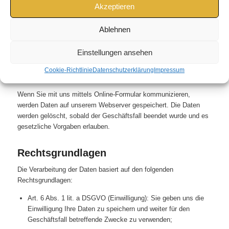
Akzeptieren
dem jeweiligen Endgerät (Computer, Laptop, Smartphone,…)
gespeichert und es kommt zur Speicherung von Daten auf dem
Ablehnen
E-Mail-Server. Die Daten werden gelöscht, sobald der
Geschäftsfall beendet wurde und es gesetzliche Vorgaben
erlauben.
Einstellungen ansehen
Cookie-Richtlinie
Datenschutzerklärung
Impressum
Online Formulare
Wenn Sie mit uns mittels Online-Formular kommunizieren,
werden Daten auf unserem Webserver gespeichert. Die Daten
werden gelöscht, sobald der Geschäftsfall beendet wurde und es
gesetzliche Vorgaben erlauben.
Rechtsgrundlagen
Die Verarbeitung der Daten basiert auf den folgenden
Rechtsgrundlagen:
Art. 6 Abs. 1 lit. a DSGVO (Einwilligung): Sie geben uns die
Einwilligung Ihre Daten zu speichern und weiter für den
Geschäftsfall betreffende Zwecke zu verwenden;