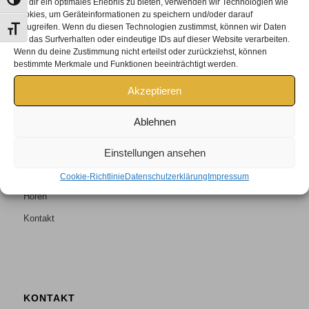
Umschalten auf hohe Kontraste
Um dir ein optimales Erlebnis zu bieten, verwenden wir Technologien wie
Cookies, um Geräteinformationen zu speichern und/oder darauf
zuzugreifen. Wenn du diesen Technologien zustimmst, können wir Daten
Schrift vergrößern
wie das Surfverhalten oder eindeutige IDs auf dieser Website verarbeiten.
Wenn du deine Zustimmung nicht erteilst oder zurückziehst, können
bestimmte Merkmale und Funktionen beeinträchtigt werden.
Akzeptieren
Home
Ablehnen
Über uns
Einstellungen ansehen
Optik
Kontaktlinsen
Cookie-Richtlinie
Datenschutzerklärung
Impressum
Hören
Kontakt
KONTAKT