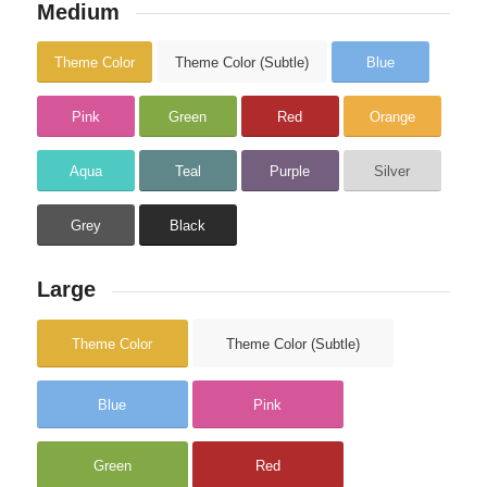
Medium
Theme Color
Theme Color (Subtle)
Blue
Pink
Green
Red
Orange
Aqua
Teal
Purple
Silver
Grey
Black
Large
Theme Color
Theme Color (Subtle)
Blue
Pink
Green
Red