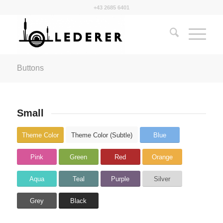
+43 2685 6401
Buttons
Small
Theme Color
Theme Color (Subtle)
Blue
Pink
Green
Red
Orange
Aqua
Teal
Purple
Silver
Grey
Black