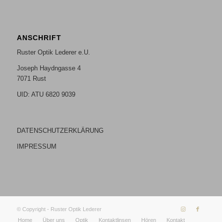
ANSCHRIFT
Ruster Optik Lederer e.U.
Joseph Haydngasse 4
7071 Rust
UID: ATU 6820 9039
DATENSCHUTZERKLÄRUNG
IMPRESSUM
© Copyright - Ruster Optik Lederer
Home
Über uns
Optik
Kontaktlinsen
Hören
Kontakt