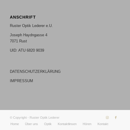
ANSCHRIFT
Ruster Optik Lederer e.U.
Joseph Haydngasse 4
7071 Rust
UID: ATU 6820 9039
DATENSCHUTZERKLÄRUNG
IMPRESSUM
© Copyright - Ruster Optik Lederer
Home
Über uns
Optik
Kontaktlinsen
Hören
Kontakt