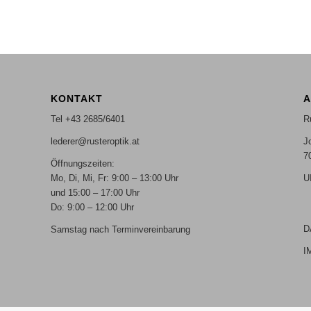
KONTAKT
A
Tel +43 2685/6401
R
lederer@rusteroptik.at
J
7
Öffnungszeiten:
Mo, Di, Mi, Fr: 9:00 – 13:00 Uhr
U
und 15:00 – 17:00 Uhr
Do: 9:00 – 12:00 Uhr
D
Samstag nach Terminvereinbarung
I