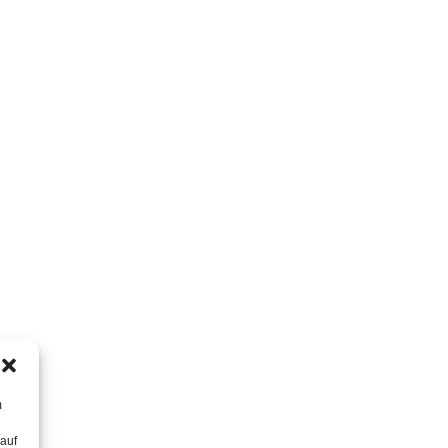
m
 auf