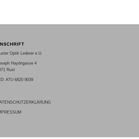
NSCHRIFT
uster Optik Lederer e.U.
oseph Haydngasse 4
071 Rust
ID: ATU 6820 9039
ATENSCHUTZERKLÄRUNG
MPRESSUM