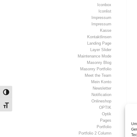
Iconbox
Iconlist
Impressum
Impressum
Kasse
Kontaktlinsen
Landing Page
Layer Slider
Maintenance Mode
Masonry Blog
Masonry Portfolio
Meet the Team
Mein Konto
Newsletter
Umschalten auf hohe Kontraste
Notification
Onlineshop
Schrift vergrößern
OPTIK
Optik
Pages
Um 
Portfolio
Ger
Portfolio 2 Column
Tec