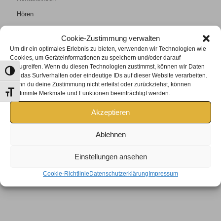
Hören
Kontakt
Cookie-Zustimmung verwalten
Um dir ein optimales Erlebnis zu bieten, verwenden wir Technologien wie
Cookies, um Geräteinformationen zu speichern und/oder darauf
zuzugreifen. Wenn du diesen Technologien zustimmst, können wir Daten
Umschalten auf hohe Kontraste
wie das Surfverhalten oder eindeutige IDs auf dieser Website verarbeiten.
Wenn du deine Zustimmung nicht erteilst oder zurückziehst, können
KONTAKT
Schrift vergrößern
bestimmte Merkmale und Funktionen beeinträchtigt werden.
Tel +43 2685/6401
Akzeptieren
lederer@rusteroptik.at
Öffnungszeiten:
Ablehnen
Mo, Di, Mi, Fr: 9:00 – 13:00 Uhr
und 15:00 – 17:00 Uhr
Einstellungen ansehen
Do: 9:00 – 12:00 Uhr
Cookie-Richtlinie
Datenschutzerklärung
Impressum
Samstag nach Terminvereinbarung