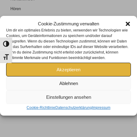
Hören
Kontakt
Cookie-Zustimmung verwalten
Um dir ein optimales Erlebnis zu bieten, verwenden wir Technologien wie
Cookies, um Geräteinformationen zu speichern und/oder darauf
zuzugreifen. Wenn du diesen Technologien zustimmst, können wir Daten
Umschalten auf hohe Kontraste
wie das Surfverhalten oder eindeutige IDs auf dieser Website verarbeiten.
Wenn du deine Zustimmung nicht erteilst oder zurückziehst, können
KONTAKT
Schrift vergrößern
bestimmte Merkmale und Funktionen beeinträchtigt werden.
Tel +43 2685/6401
Akzeptieren
lederer@rusteroptik.at
Öffnungszeiten:
Ablehnen
Mo, Di, Mi, Fr: 9:00 – 13:00 Uhr
und 15:00 – 17:00 Uhr
Einstellungen ansehen
Do: 9:00 – 12:00 Uhr
Cookie-Richtlinie
Datenschutzerklärung
Impressum
Samstag nach Terminvereinbarung