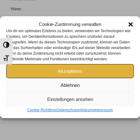
Hören
Kontakt
Cookie-Zustimmung verwalten
Um dir ein optimales Erlebnis zu bieten, verwenden wir Technologien wie
Cookies, um Geräteinformationen zu speichern und/oder darauf
zuzugreifen. Wenn du diesen Technologien zustimmst, können wir Daten
Umschalten auf hohe Kontraste
wie das Surfverhalten oder eindeutige IDs auf dieser Website verarbeiten.
Wenn du deine Zustimmung nicht erteilst oder zurückziehst, können
KONTAKT
Schrift vergrößern
bestimmte Merkmale und Funktionen beeinträchtigt werden.
Tel +43 2685/6401
Akzeptieren
lederer@rusteroptik.at
Öffnungszeiten:
Ablehnen
Mo, Di, Mi, Fr: 9:00 – 13:00 Uhr
und 15:00 – 17:00 Uhr
Einstellungen ansehen
Do: 9:00 – 12:00 Uhr
Cookie-Richtlinie
Datenschutzerklärung
Impressum
Samstag nach Terminvereinbarung